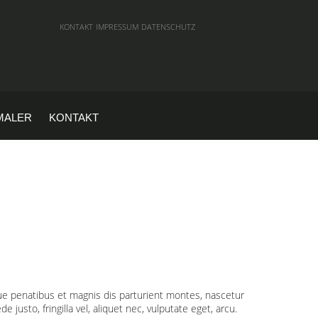
KONTAKT
IMPRESSUM
DATENSCHUTZ
MALER
KONTAKT
ue penatibus et magnis dis parturient montes, nascetur
usto, fringilla vel, aliquet nec, vulputate eget, arcu.