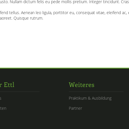
 justo. Nullam dictum felis eu pede mollis pretium. Integer tincidunt. Cra
 tellus. Aenean leo ligula, porttitor eu, consequat vitae, eleifend ac, e
s laoreet. Quisque rutrum.
 Ettl
Weiteres
s
Praktikum & Ausbildung
iten
Partner