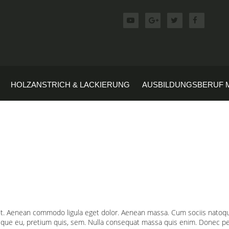
HOLZANSTRICH & LACKIERUNG
AUSBILDUNGSBERUF 
lit. Aenean commodo ligula eget dolor. Aenean massa. Cum sociis natoq
sque eu, pretium quis, sem. Nulla consequat massa quis enim. Donec pede j