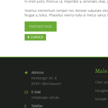
In enim justo, rhoncus ut, imperdiet a, venenatis vitae,
Vivamus elementum semper nisi. Aenean vulputate eleifend
feugiat a, tellus. Phasellus viverra nulla ut metus variu
PARTNER PAGE
ZURÜCK
Maler
Adresse
Kienberger Str. 8
Über un
85391 Allershausen
Neuigke
E-Mail
info@maler-ettl.de
Kontakt
Telefon