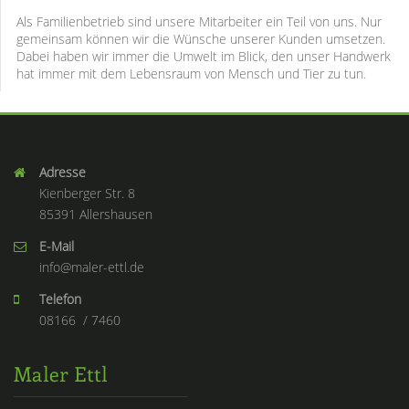
Als Familienbetrieb sind unsere Mitarbeiter ein Teil von uns. Nur
gemeinsam können wir die Wünsche unserer Kunden umsetzen.
Dabei haben wir immer die Umwelt im Blick, den unser Handwerk
hat immer mit dem Lebensraum von Mensch und Tier zu tun.
Adresse
Kienberger Str. 8
85391 Allershausen
E-Mail
info@maler-ettl.de
Telefon
08166 / 7460
Maler Ettl