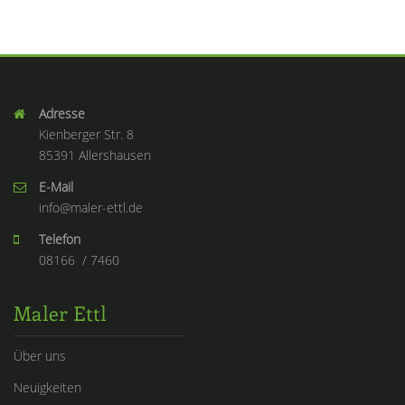
Adresse
Kienberger Str. 8
85391 Allershausen
E-Mail
info@maler-ettl.de
Telefon
08166 / 7460
Maler Ettl
Über uns
Neuigkeiten